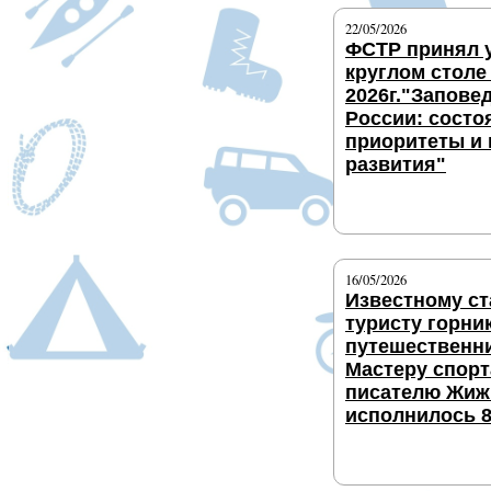
22/05/2026
ФСТР принял у
круглом столе
2026г."Запове
России: состо
приоритеты и
развития"
Подробнее
16/05/2026
Известному с
туристу горни
путешественни
Мастеру спорт
писателю Жиж
исполнилось 8
Подробнее