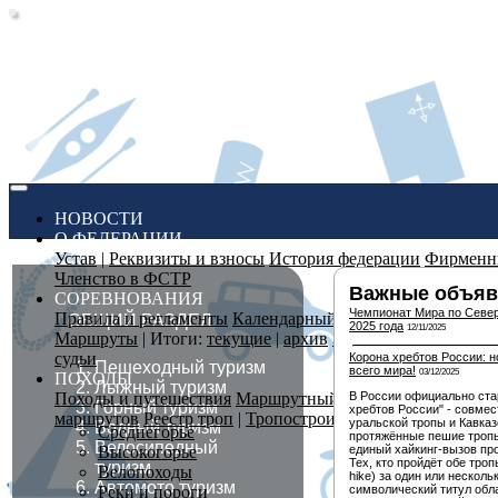
(CURRENT)
НОВОСТИ
О ФЕДЕРАЦИИ
Устав
|
Реквизиты и взносы
История федерации
Фирменн
Членство в ФСТР
Важные объяв
СОРЕВНОВАНИЯ
Чемпионат Мира по Север
Правила и регламенты
Календарный план
|
Добавить в к
ОБЩИЙ РАЗДЕЛ
2025 года
12/11/2025
Маршруты
| Итоги:
текущие
|
архив
Заявка и ход соревно
судьи
Корона хребтов России: 
Пешеходный туризм
всего мира!
03/12/2025
ПОХОДЫ
Лыжный туризм
Походы и путешествия
Маршрутный комитет
Кодекс пут
В России официально ста
Горный туризм
хребтов России" - совме
маршрутов
Реестр троп
|
Тропостроители
уральской тропы и Кавка
Водный туризм
Среднегорье
протяжённые пешие троп
Велосипедный
Высокогорье
единый хайкинг-вызов про
Тех, кто пройдёт обе тро
туризм
Велопоходы
hike) за один или несколь
Автомото туризм
Реки и пороги
символический титул обл