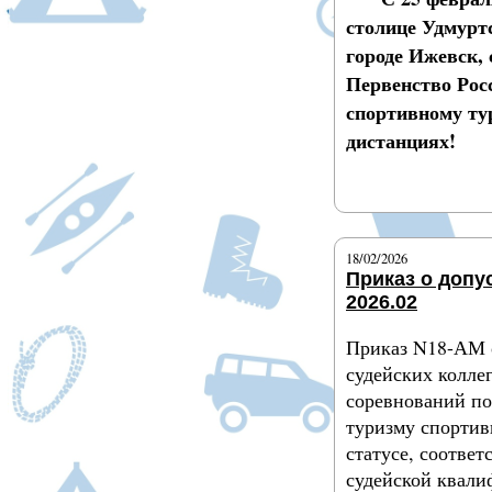
столице Удмурт
городе Ижевск, 
Первенство Рос
спортивному т
дистанциях!
Подробнее
18/02/2026
Приказ о допу
2026.02
Приказ N18-АМ о
судейских колле
соревнований п
туризму спортив
статусе, соотве
судейской квал