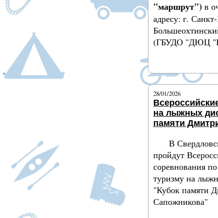
"маршрут")
в о
адресу: г. Санкт
Большеохтинский
(ГБУДО "ДЮЦ "К
Подробнее
28/01/2026
Всероссийски
на лыжных дис
памяти Дмитр
В Свердловс
пройдут Всеросс
соревнования по
туризму на лыж
"Кубок памяти 
Сапожникова"