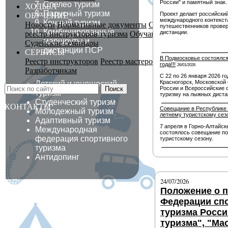
России" и памятный знак.
Спелео туризм
ХОДЬБА
Парусный туризм
Проект делает российски
ОБУЧЕНИЕ
международного контекст
Конный туризм
Новости
Нормативные документы
Сведения об образова
путешественников провер
Комбинированные
дистанции.
реестр инструкторов туризма
Обучающие мероприятия
маршруты
и
Судейские семинары
дистанции ПСР
СЕРВИСЫ
В Подмосковье состоялся
Реестр инструкторов
Реестр мастеров спорта
Льготная мо
года!!!
26/01/2026
Разработчикам
С 22 по 26 января 2026 го
Красногорск, Московской 
Детский и юношеский
Поиск
России и Всероссийские 
туризм
туризму на лыжных диста
Студенческий туризм
КОНТАКТЫ
Совещание в Республике 
Молодежный туризм
летнему туристскому сез
Адаптивный туризм
7 апреля в Горно-Алтайск
Международная
состоялось совещание по
федерация спортивного
туристскому сезону.
туризма
Антидопинг
24/07/2026
Положение о 
Федерации сп
туризма Росси
туризма", "Ма