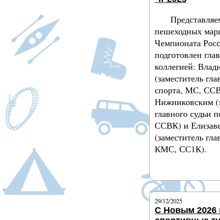
Представляе
пешеходных мар
Чемпионата Рос
подготовлен гла
коллегией: Вла
(заместитель гла
спорта, МС, ССВ
Нижниковским (
главного судьи п
ССВК) и Елизав
(заместитель гла
КМС, СС1К).
Подробнее
29/12/2025
С Новым 2026 