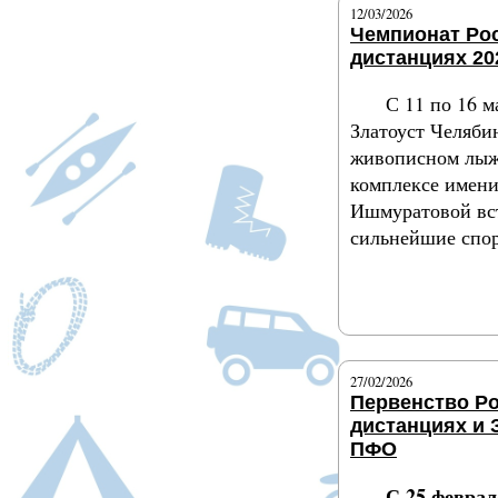
12/03/2026
Чемпионат Ро
дистанциях 20
С 11 по 16 м
Златоуст Челяби
живописном лыж
комплексе имен
Ишмуратовой вс
сильнейшие спо
Подробнее
27/02/2026
Первенство Р
дистанциях и 
ПФО
С 25 феврал