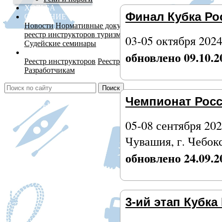
ХОДЬБА
Финал Кубка Ро
ОБУЧЕНИЕ
Новости
Нормативные документы
Сведения об образова
реестр инструкторов туризма
Обучающие мероприятия
03-05 октября 2024
Судейские семинары
СЕРВИСЫ
обновлено 09.10.2
Реестр инструкторов
Реестр мастеров спорта
Льготная мо
Разработчикам
Поиск
Чемпионат Росс
КОНТАКТЫ
05-08 сентября 202
Чувашия, г. Чебо
обновлено 24.09.2
3-ий этап Кубка