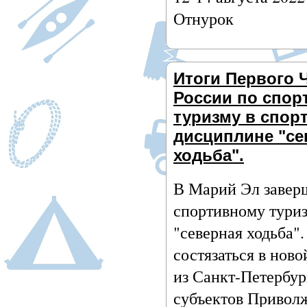
Отнурок
Итоги Первого 
России по спор
туризму в спор
дисциплине "се
ходьба".
В Марий Эл завер
спортивному тури
"северная ходьба"
состязаться в нов
из Санкт-Петербур
субъектов Приволж