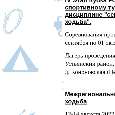
IV Этап Кубка Р
спортивному ту
дисциплине "се
ходьба".
Соревнования пров
сентября по 01 окт
Лагерь проведения
Устьянский район,
д. Кононовская (Ц
Межрегиональн
ходьба
12-14 августа 2022