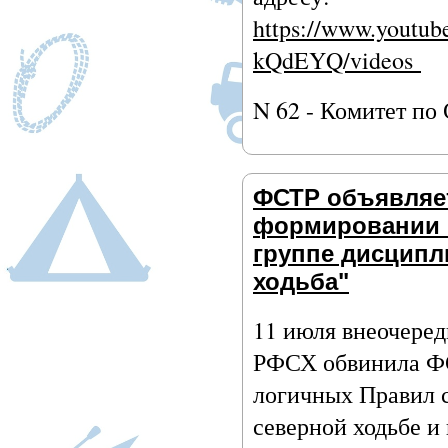
https://www.youtu
kQdEYQ/videos
N 62 - Комитет по
ФСТР объявляе
формировании 
группе дисципл
ходьба"
11 июля внеочере
РФСХ обвинила ФС
логичных Правил 
северной ходьбе и 