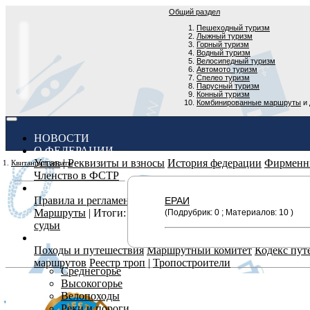
Общий раздел
Пешеходный туризм
Лыжный туризм
Горный туризм
Водный туризм
Велосипедный туризм
Автомото туризм
Спелео туризм
Парусный туризм
Конный туризм
Комбинированные маршруты
и
(CURRENT)
НОВОСТИ
О ФЕДЕРАЦИИ
Устав
|
Реквизиты и взносы
История федерации
Фирменн
Квитанции оплаты
Членство в ФСТР
СОРЕВНОВАНИЯ
Правила и регламенты
Календарный план
|
Добавить в к
ЕРАИ
Маршруты
| Итоги:
текущие
|
архив
Заявка и ход соревно
(Подрубрик: 0 ; Материалов: 10 )
судьи
ПОХОДЫ
Походы и путешествия
Маршрутный комитет
Кодекс пут
маршрутов
Реестр троп
|
Тропостроители
Среднегорье
Высокогорье
Велопоходы
Реки и пороги